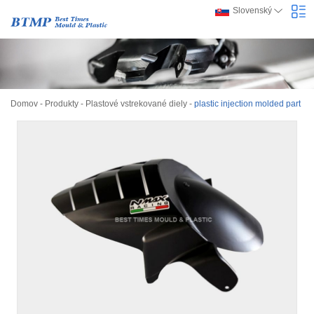
Slovenský
Domov
-
Produkty
-
Plastové vstrekované diely
-
plastic injection molded part