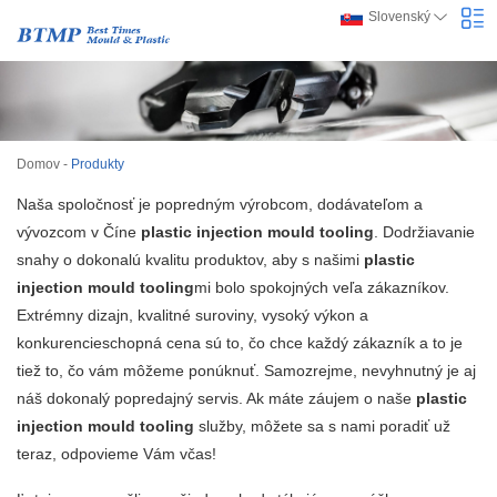
Slovenský
Domov
-
Produkty
Naša spoločnosť je popredným výrobcom, dodávateľom a
vývozcom v Číne
plastic injection mould tooling
. Dodržiavanie
snahy o dokonalú kvalitu produktov, aby s našimi
plastic
injection mould tooling
mi bolo spokojných veľa zákazníkov.
Extrémny dizajn, kvalitné suroviny, vysoký výkon a
konkurencieschopná cena sú to, čo chce každý zákazník a to je
tiež to, čo vám môžeme ponúknuť. Samozrejme, nevyhnutný je aj
náš dokonalý popredajný servis. Ak máte záujem o naše
plastic
injection mould tooling
služby, môžete sa s nami poradiť už
teraz, odpovieme Vám včas!