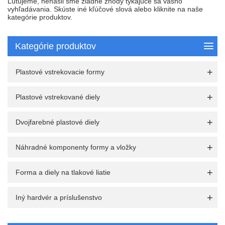
Ľutujeme, nenašli sme žiadne zhody týkajúce sa vášho
vyhľadávania. Skúste iné kľúčové slová alebo kliknite na naše
kategórie produktov.
Kategórie produktov
Plastové vstrekovacie formy
Plastové vstrekované diely
Dvojfarebné plastové diely
Náhradné komponenty formy a vložky
Forma a diely na tlakové liatie
Iný hardvér a príslušenstvo