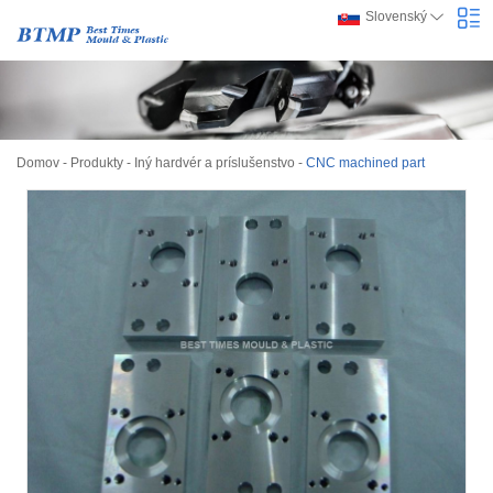
Slovenský
Domov
-
Produkty
-
Iný hardvér a príslušenstvo
-
CNC machined part