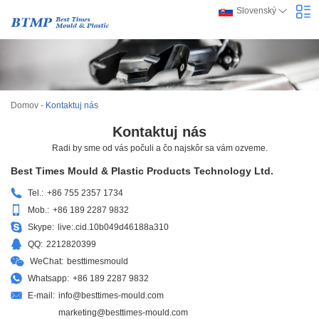
Slovenský
Domov
-
Kontaktuj nás
Kontaktuj nás
Radi by sme od vás počuli a čo najskôr sa vám ozveme.
Best Times Mould & Plastic Products Technology Ltd.
Tel.:
+86 755 2357 1734
Mob.:
+86 189 2287 9832
Skype:
live:.cid.10b049d46188a310
QQ:
2212820399
WeChat:
besttimesmould
Whatsapp:
+86 189 2287 9832
E-mail:
info@besttimes-mould.com
marketing@besttimes-mould.com