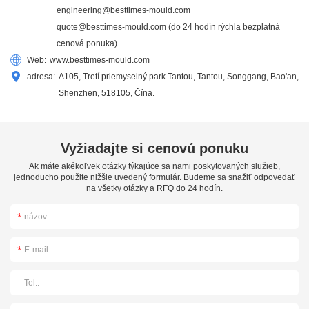
engineering@besttimes-mould.com
quote@besttimes-mould.com
(do 24 hodín rýchla bezplatná
cenová ponuka)
Web:
www.besttimes-mould.com
adresa:
A105, Tretí priemyselný park Tantou, Tantou, Songgang, Bao'an,
Shenzhen, 518105, Čína.
Vyžiadajte si cenovú ponuku
Ak máte akékoľvek otázky týkajúce sa nami poskytovaných služieb,
jednoducho použite nižšie uvedený formulár. Budeme sa snažiť odpovedať
na všetky otázky a RFQ do 24 hodín.